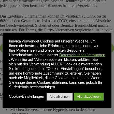
Anzahl der tatsächlich angeschlossenen Benutzer zahlen, nicht für
jeden potenziellen benannten Benutzer in Ihrem Verzeichnis.
Das Ergebnis? Unternehmen können im Vergleich zu Citrix bis zu
60% bei den Gesamtbetriebskosten (TCO) einsparen, ohne Abstriche
bei Geschwindigkeit, Sicherheit oder Benutzerfreundlichkeit machen
zu müssen. Für Teams, die Citrix-Alternativen vergleichen, ist Inuvika
damit ein klarer finanzieller Gewinner.
Inuvika verwendet Cookies auf unserer Website, um
Ihnen die bestmögliche Erfahrung zu bieten, indem wir
Vergleich Citrix TCO vs. Inuvika
Ihre Präferenzen und wiederholten Besuche in
Übereinstimmung mit unserer
Datenschutzbestimmungen
. Wenn Sie auf "Alle akzeptieren" klicken, erklären Sie
Hypervisor-Agnostisch = Zukunftssicher
sich mit der Verwendung ALLER Cookies einverstanden.
Sie können jedoch die "Cookie-Einstellungen" besuchen,
Technologieentscheidungen, die Sie heute treffen, sollten Ihre
um eine kontrollierte Zustimmung zu erteilen. Sie haben
Wahlmöglichkeiten morgen nicht einschränken. Eine der Stärken von
auch die Möglichkeit, diese Cookies abzulehnen. Wenn
Linux-basierter VDI ist die Fähigkeit, sich an jede Infrastruktur
Sie einige dieser Cookies ablehnen, kann dies jedoch Ihr
anzupassen, die Ihr Unternehmen jetzt und später benötigt.
Surferlebnis beeinträchtigen.
Da OVD Enterprise auf mehreren Hypervisoren läuft, können IT-
Cookie-Einstellungen
Alle ablehnen
Alle akzeptieren
Teams:
Mischen Sie verschiedene Hypervisoren in derselben