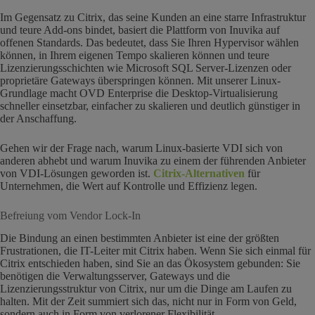
Im Gegensatz zu Citrix, das seine Kunden an eine starre Infrastruktur
und teure Add-ons bindet, basiert die Plattform von Inuvika auf
offenen Standards. Das bedeutet, dass Sie Ihren Hypervisor wählen
können, in Ihrem eigenen Tempo skalieren können und teure
Lizenzierungsschichten wie Microsoft SQL Server-Lizenzen oder
proprietäre Gateways überspringen können. Mit unserer Linux-
Grundlage macht OVD Enterprise die Desktop-Virtualisierung
schneller einsetzbar, einfacher zu skalieren und deutlich günstiger in
der Anschaffung.
Gehen wir der Frage nach, warum Linux-basierte VDI sich von
anderen abhebt und warum Inuvika zu einem der führenden Anbieter
von VDI-Lösungen geworden ist.
Citrix-Alternativen
für
Unternehmen, die Wert auf Kontrolle und Effizienz legen.
Befreiung vom Vendor Lock-In
Die Bindung an einen bestimmten Anbieter ist eine der größten
Frustrationen, die IT-Leiter mit Citrix haben. Wenn Sie sich einmal für
Citrix entschieden haben, sind Sie an das Ökosystem gebunden: Sie
benötigen die Verwaltungsserver, Gateways und die
Lizenzierungsstruktur von Citrix, nur um die Dinge am Laufen zu
halten. Mit der Zeit summiert sich das, nicht nur in Form von Geld,
sondern auch in Form von verlorener Flexibilität.