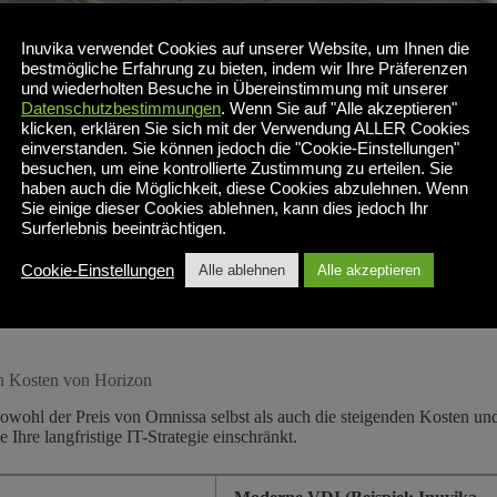
Inuvika verwendet Cookies auf unserer Website, um Ihnen die
bestmögliche Erfahrung zu bieten, indem wir Ihre Präferenzen
und wiederholten Besuche in Übereinstimmung mit unserer
Datenschutzbestimmungen
. Wenn Sie auf "Alle akzeptieren"
ellen Anwendungen und Desktops für TCO und Compliance
klicken, erklären Sie sich mit der Verwendung ALLER Cookies
einverstanden. Sie können jedoch die "Cookie-Einstellungen"
moderne Desktop-Lösungen einen sicheren Anwendungszugriff bieten u
besuchen, um eine kontrollierte Zustimmung zu erteilen. Sie
für 2026 lautet: Wie komplex, wie kostspielig und wie agil ist die Ber
haben auch die Möglichkeit, diese Cookies abzulehnen. Wenn
Sie einige dieser Cookies ablehnen, kann dies jedoch Ihr
t darin, die finanziellen Auswirkungen der Übernahme von VMware d
Surferlebnis beeinträchtigen.
ie Gesamtbetriebskosten ausgerichtetes Modell als
VMware-Alternative
Cookie-Einstellungen
Alle ablehnen
Alle akzeptieren
atz von Systemen wie Omnissa Horizon mit der optimierten Architektu
en Kosten von Horizon
owohl der Preis von Omnissa selbst als auch die steigenden Kosten und
 Ihre langfristige IT-Strategie einschränkt.