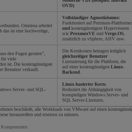
Moderne VDI (Beispiel: Inuvika
OVD)
Vollständiger Agnostizismus:
Funktioniert auf Premium-Plattforme
erbunden. Omnissa arbeitet
und
kostengünstigere Hypervisoren
das ist eine hochwertige,
wie
ProxmoxVE
und
Verge.OS
,
zusätzlich zu vSphere, AHV usw.
Die Kernkosten betragen lediglich
“aus den Fugen geraten”,
gleichzeitiger Benutzer
für viele
Lizenzierung für die Plattform, die
n ist. Die kostengünstigste
auf einer kostengünstigen
Linux-
er Benutzer verkauft.
Backend
.
Linux-basierter Kern:
Windows Server- und SQL-
Reduziert die Abhängigkeit von
kostspieligen Windows Server- und
SQL Server-Lizenzen.
nehmen beschließt, alle Workloads von VMware auf einen kostengünstig
bene herausreißen und ersetzen zu müssen.
der Komponenten