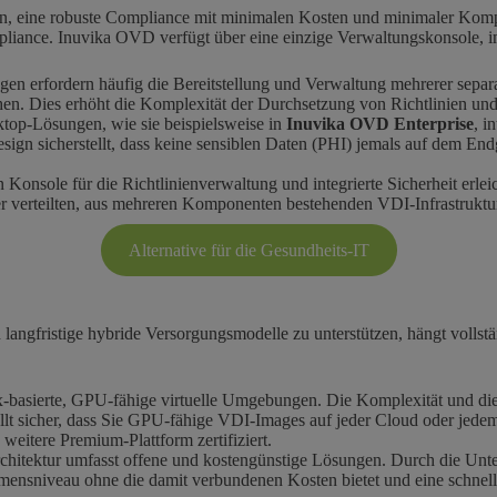
rin, eine robuste Compliance mit minimalen Kosten und minimaler Komple
pliance. Inuvika OVD verfügt über eine einzige Verwaltungskonsole, 
gen erfordern häufig die Bereitstellung und Verwaltung mehrerer separ
hen. Dies erhöht die Komplexität der Durchsetzung von Richtlinien und
top-Lösungen, wie sie beispielsweise in
Inuvika OVD Enterprise
, i
esign sicherstellt, dass keine sensiblen Daten (PHI) jemals auf dem En
n Konsole für die Richtlinienverwaltung und integrierte Sicherheit er
er verteilten, aus mehreren Komponenten bestehenden VDI-Infrastruktu
Alternative für die Gesundheits-IT
angfristige hybride Versorgungsmodelle zu unterstützen, hängt vollständ
inux-basierte, GPU-fähige virtuelle Umgebungen. Die Komplexität und 
ellt sicher, dass Sie GPU-fähige VDI-Images auf jeder Cloud oder jedem
 weitere Premium-Plattform zertifiziert.
itektur umfasst offene und kostengünstige Lösungen. Durch die Unte
ensniveau ohne die damit verbundenen Kosten bietet und eine schnelle