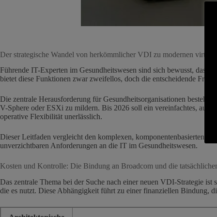
Der strategische Wandel von herkömmlicher VDI zu modernen virtu
Führende IT-Experten im Gesundheitswesen sind sich bewusst, dass 
bietet diese Funktionen zwar zweifellos, doch die entscheidende Frage 
Die zentrale Herausforderung für Gesundheitsorganisationen besteh
V-Sphere oder ESXi zu mildern. Bis 2026 soll ein vereinfachtes, auf d
operative Flexibilität unerlässlich.
Dieser Leitfaden vergleicht den komplexen, komponentenbasierten Ans
unverzichtbaren Anforderungen an die IT im Gesundheitswesen.
Kosten und Kontrolle: Die Bindung an Broadcom und die tatsächlich
Das zentrale Thema bei der Suche nach einer neuen VDI-Strategie ist s
die es nutzt. Diese Abhängigkeit führt zu einer finanziellen Bindung, die