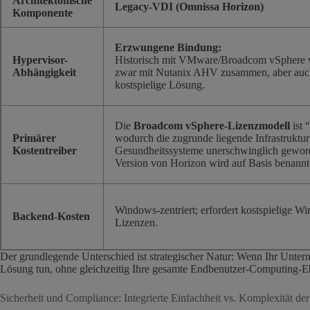
Architektonische
Legacy-VDI (Omnissa Horizon)
Komponente
Erzwungene Bindung:
Hypervisor-
Historisch mit VMware/Broadcom vSphere v
Abhängigkeit
zwar mit Nutanix AHV zusammen, aber auch 
kostspielige Lösung.
Die
Broadcom vSphere-Lizenzmodell
ist 
Primärer
wodurch die zugrunde liegende Infrastruktur 
Kostentreiber
Gesundheitssysteme unerschwinglich geworde
Version von Horizon wird auf Basis benannt
Windows-zentriert; erfordert kostspielige 
Backend-Kosten
Lizenzen.
Der grundlegende Unterschied ist strategischer Natur: Wenn Ihr Unter
Lösung tun, ohne gleichzeitig Ihre gesamte Endbenutzer-Computing-E
Sicherheit und Compliance: Integrierte Einfachheit vs. Komplexität 