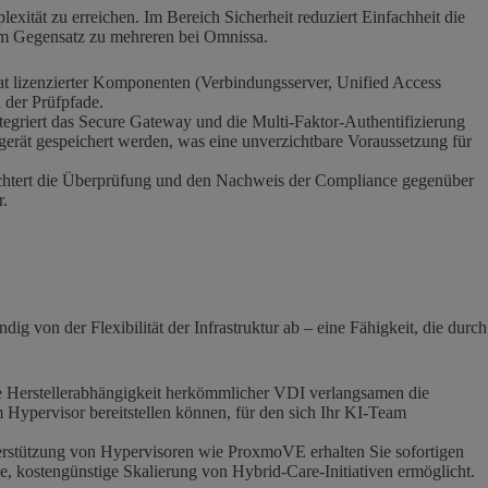
xität zu erreichen. Im Bereich Sicherheit reduziert Einfachheit die
im Gegensatz zu mehreren bei Omnissa.
at lizenzierter Komponenten (Verbindungsserver, Unified Access
 der Prüfpfade.
ntegriert das Secure Gateway und die Multi-Faktor-Authentifizierung
dgerät gespeichert werden, was eine unverzichtbare Voraussetzung für
leichtert die Überprüfung und den Nachweis der Compliance gegenüber
r.
ig von der Flexibilität der Infrastruktur ab – eine Fähigkeit, die durch
die Herstellerabhängigkeit herkömmlicher VDI verlangsamen die
 Hypervisor bereitstellen können, für den sich Ihr KI-Team
rstützung von Hypervisoren wie ProxmoVE erhalten Sie sofortigen
, kostengünstige Skalierung von Hybrid-Care-Initiativen ermöglicht.