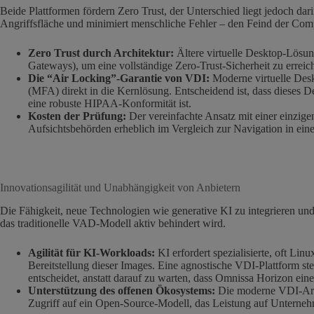
Beide Plattformen fördern Zero Trust, der Unterschied liegt jedoch da
Angriffsfläche und minimiert menschliche Fehler – den Feind der Com
Zero Trust durch Architektur:
Ältere virtuelle Desktop-Lösun
Gateways), um eine vollständige Zero-Trust-Sicherheit zu erreic
Die “Air Locking”-Garantie von VDI:
Moderne virtuelle Desk
(MFA) direkt in die Kernlösung. Entscheidend ist, dass dieses D
eine robuste HIPAA-Konformität ist.
Kosten der Prüfung:
Der vereinfachte Ansatz mit einer einzige
Aufsichtsbehörden erheblich im Vergleich zur Navigation in ein
Innovationsagilität und Unabhängigkeit von Anbietern
Die Fähigkeit, neue Technologien wie generative KI zu integrieren und l
das traditionelle VAD-Modell aktiv behindert wird.
Agilität für KI-Workloads:
KI erfordert spezialisierte, oft L
Bereitstellung dieser Images. Eine agnostische VDI-Plattform st
entscheidet, anstatt darauf zu warten, dass Omnissa Horizon eine
Unterstützung des offenen Ökosystems:
Die moderne VDI-Arch
Zugriff auf ein Open-Source-Modell, das Leistung auf Unternehm