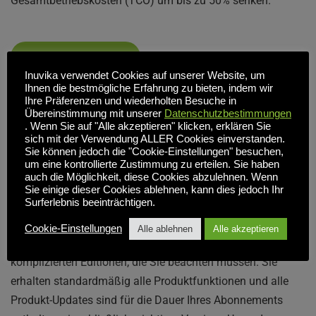
Gesamtbetriebskosten (TCO) um bis zu 50% senken.
Erkunden Sie
Inuvika verwendet Cookies auf unserer Website, um
Ihnen die bestmögliche Erfahrung zu bieten, indem wir
Ihre Präferenzen und wiederholten Besuche in
Einfach zu verstehende 
Übereinstimmung mit unserer
Datenschutzbestimmungen
. Wenn Sie auf "Alle akzeptieren" klicken, erklären Sie
Abonnement-Preise
sich mit der Verwendung ALLER Cookies einverstanden.
Sie können jedoch die "Cookie-Einstellungen" besuchen,
um eine kontrollierte Zustimmung zu erteilen. Sie haben
auch die Möglichkeit, diese Cookies abzulehnen. Wenn
Sie einige dieser Cookies ablehnen, kann dies jedoch Ihr
Surferlebnis beeinträchtigen.
Inuvika OVD Enterprise wird in einem einfach zu 
verstehenden All-in-One-Abonnementplan für gleichzeitige 
Cookie-Einstellungen
Alle ablehnen
Alle akzeptieren
Benutzer geliefert. Es gibt keine versteckten Gebühren oder 
komplizierten Editionen, die Sie beachten müssen. Sie 
erhalten standardmäßig alle Produktfunktionen und alle 
Produkt-Updates sind für die Dauer Ihres Abonnements 