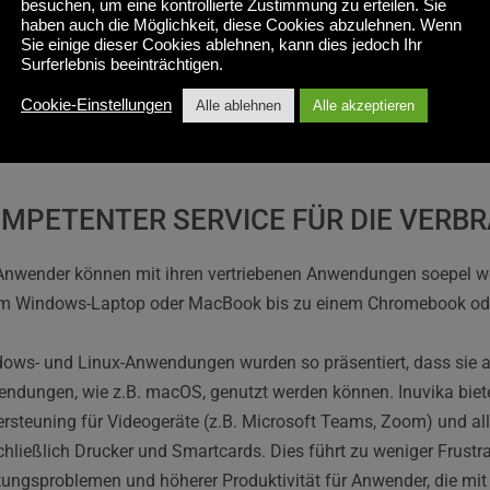
besuchen, um eine kontrollierte Zustimmung zu erteilen. Sie
ere, Microsoft Hyper-V, Nutanix, KVM, Proxmox, etc.). Anders als 
haben auch die Möglichkeit, diese Cookies abzulehnen. Wenn
 Cloud-Plattform gebunden; die Daten können innerhalb der eig
Sie einige dieser Cookies ablehnen, kann dies jedoch Ihr
Surferlebnis beeinträchtigen.
rhalb der Landesgrenzen gespeichert werden, was eine strenge E
liance-Regeln voraussetzt. Diese Freiheit ermöglicht die Unterst
Cookie-Einstellungen
Alle ablehnen
Alle akzeptieren
verschafft Unternehmen die Kontrolle über ihre IT-Umgebung.
MPETENTER SERVICE FÜR DIE VERB
Anwender können mit ihren vertriebenen Anwendungen soepel w
m Windows-Laptop oder MacBook bis zu einem Chromebook oder
ows- und Linux-Anwendungen wurden so präsentiert, dass sie au
ndungen, wie z.B. macOS, genutzt werden können. Inuvika bietet
rsteuning für Videogeräte (z.B. Microsoft Teams, Zoom) und all
chließlich Drucker und Smartcards. Dies führt zu weniger Frustra
tungsproblemen und höherer Produktivität für Anwender, die mi