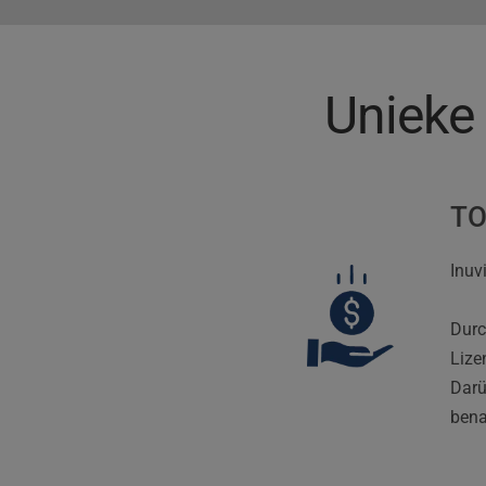
Unieke 
TO
Inuv
Durc
Lize
Darü
bena