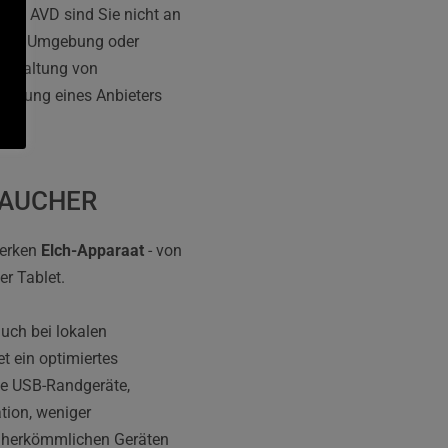
bei AVD sind Sie nicht an 
enen Umgebung oder 
inhaltung von 
ützung eines Anbieters 
RAUCHER
erken 
Elch-Apparaat
 - von 
 Tablet. 
ch bei lokalen 
 ein optimiertes 
e USB-Randgeräte, 
tion, weniger 
t herkömmlichen Geräten 