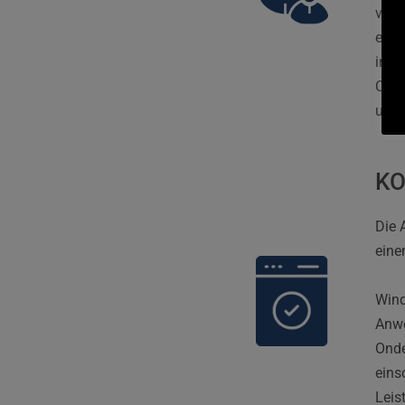
vSph
eine
inne
Comp
und 
KO
Die 
eine
Wind
Anwe
Onde
eins
Leis