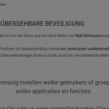
iten.
ÜBERSEHBARE BEVEILIGUNG
ika ist von der Basis aus mit einer Reihe von 
Null Vertrauen
-aan
Plattform ist standardmäßig vorhanden 
tweefactor-authenticati
 Datenverbindungen Ende-zu-Ende, auch als verschleiernde Alter
nmazig instellen welke gebruikers of groep
welke applicaties en functies. 
or Ort oder in einer niederländischen Clou