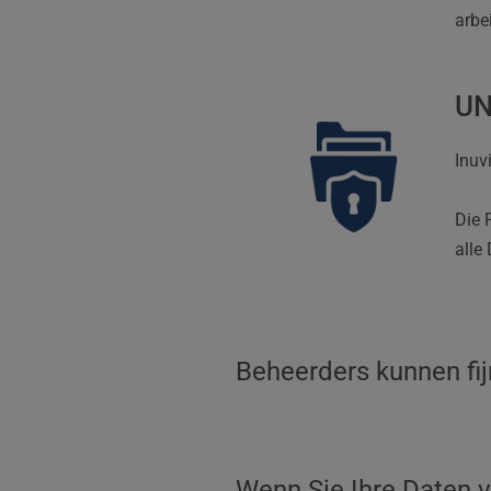
arbe
UN
Inuv
Die 
alle
Beheerders kunnen fij
Wenn Sie Ihre Daten v