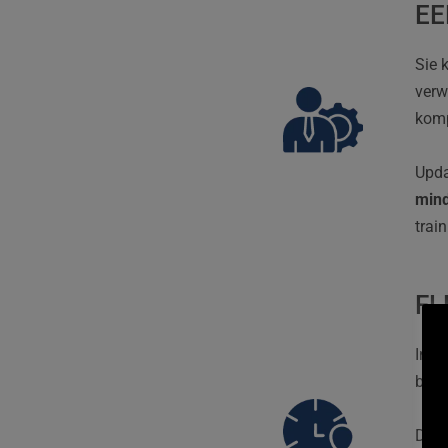
EE
Sie 
verw
komp
mind
trai
FL
Inuv
bemü
Die 