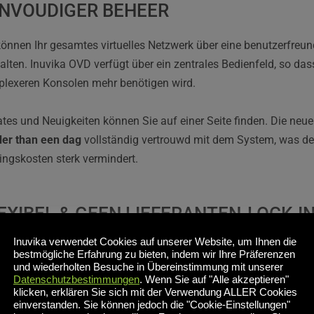
NVOUDIGER BEHEER
können Ihr gesamtes virtuelles Netzwerk über eine benutzerfreu
alten. Inuvika OVD verfügt über ein zentrales Bedienfeld, so dass
lexeren Konsolen mehr benötigen wird. 
er than een dag
 vollständig vertrouwd mit dem System, was de 
ningskosten sterk vermindert.
EXIBEL & GEEN LIEFERANTEN-LOCK-I
Inuvika verwendet Cookies auf unserer Website, um Ihnen die
ika draait 
vor Ort oder in einer (privaten oder öffentlichen) Clo
bestmögliche Erfahrung zu bieten, indem wir Ihre Präferenzen
ht, unsere Infrastruktur zu verbessern. 
und wiederholten Besuche in Übereinstimmung mit unserer
Datenschutzbestimmungen
. Wenn Sie auf "Alle akzeptieren"
klicken, erklären Sie sich mit der Verwendung ALLER Cookies
Plattform ist hypervisor-agnostisch und unterstützt alle gängig
einverstanden. Sie können jedoch die "Cookie-Einstellungen"