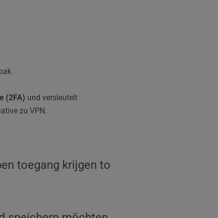
pak. 
e (2FA)
 und versleutelt 
native zu VPN.
en toegang krijgen to 
d speichern möchten, 