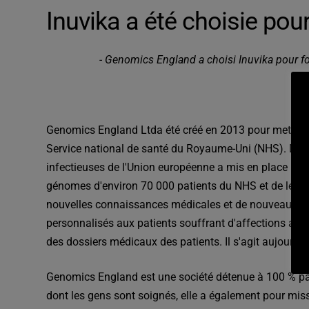
Inuvika a été choisie pou
- Genomics England a choisi Inuvika pour fo
Genomics England Ltd
a été créé en 2013 pour mettre
Service national de santé du Royaume-Uni
(NHS). Dans 
infectieuses de l'Union européenne a mis en place un
génomes d'environ 70 000 patients du NHS et de leurs f
nouvelles connaissances médicales et de nouveaux dia
personnalisés aux patients souffrant d'affections actu
des dossiers médicaux des patients. Il s'agit aujourd
Genomics England est une société détenue à 100 % par 
dont les gens sont soignés, elle a également pour miss