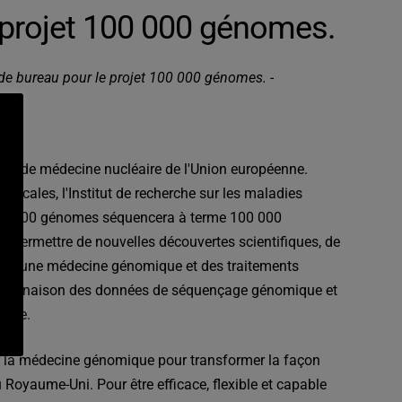
u projet 100 000 génomes.
 de bureau pour le projet 100 000 génomes. -
tut de médecine nucléaire de l'Union européenne.
dicales, l'Institut de recherche sur les maladies
100 000 génomes
séquencera à terme 100 000
 à permettre de nouvelles découvertes scientifiques, de
ffrir une médecine génomique et des traitements
 la combinaison des données de séquençage génomique et
onde.
rir la médecine génomique pour transformer la façon
Royaume-Uni. Pour être efficace, flexible et capable