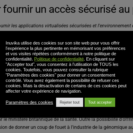
r fournir un accès sécurisé a
urnir les applications virtualisées sécurisées et l'environnement
Inuvika utilise des cookies sur son site web pour vous offrir
l'expérience la plus pertinente en mémorisant vos préférences
et vos visites répétées conformément à notre politique de
 en place un nouveau service de médecine génomique pour l'Insti
confidentialité.
Politique de confidentialité
. En cliquant sur
le but de permettre de nouvelles découvertes scientifiques et mé
"Accepter tout", vous consentez à l'utilisation de TOUS les
cookies. Toutefois, vous pouvez consulter la rubrique
 programme de recherche sur les maladies infectieuses.
Projet 
"Paramètres des cookies" pour donner un consentement
amilles atteints de maladies rares et de cancers. Le projet vise
contrôlé. Vous avez également la possibilité de refuser ces
cookies. Mais la désactivation de certains de ces cookies peut
gnostics. Une fois le projet achevé, le NHS sera en mesure d'o
affecter votre expérience de navigation.
ellement difficiles à traiter. Cet objectif sera atteint grâce à
Paramètres des cookies
Rejeter tout
Tout accepter
'hui du plus grand projet national de séquençage de ce type au m
le ministère britannique de la santé. Outre la possibilité d'off
ion de donner un coup de fouet à l'industrie de la génomique au 