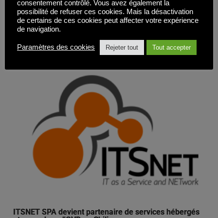
, 
consentement contrôlé. Vous avez également la
Actualités
OVD Enterprise
possibilité de refuser ces cookies. Mais la désactivation
de certains de ces cookies peut affecter votre expérience
de navigation.
Lire la suite
Paramètres des cookies
Rejeter tout
Tout accepter
ITSNET SPA devient partenaire de services hébergés