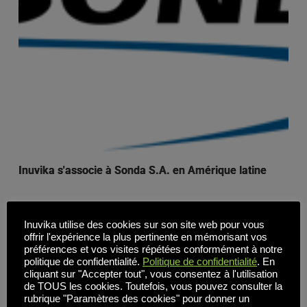
Inuvika s'associe à Sonda S.A. en Amérique latine
Inuvika utilise des cookies sur son site web pour vous
Le 9 avril 2018 . Toronto, Canada - Inuvika Inc. a annoncé
offrir l'expérience la plus pertinente en mémorisant vos
qu'elle avait conclu un accord avec la société chilienne
préférences et vos visites répétées conformément à notre
politique de confidentialité.
Politique de confidentialité
. En
Sonda S.A. pour devenir un revendeur autorisé d'OVD
cliquant sur "Accepter tout", vous consentez à l'utilisation
Enterprise. Sonda se joint [...]
de TOUS les cookies. Toutefois, vous pouvez consulter la
rubrique "Paramètres des cookies" pour donner un