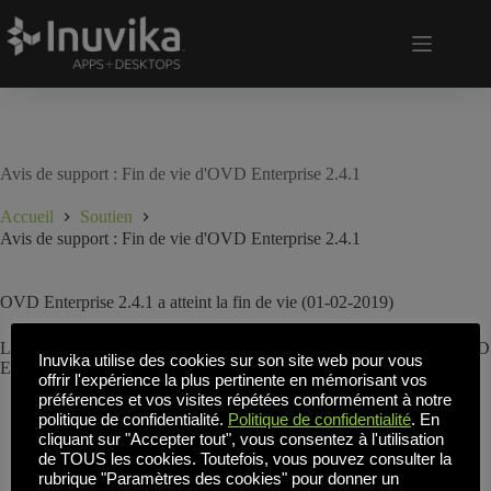
Avis de support : Fin de vie d'OVD Enterprise 2.4.1
Accueil
Soutien
Avis de support : Fin de vie d'OVD Enterprise 2.4.1
OVD Enterprise 2.4.1 a atteint la fin de vie (01-02-2019)
Les clients sont encouragés à passer à la version la plus récente d'OVD
Inuvika utilise des cookies sur son site web pour vous
Enterprise pour bénéficier des dernières mises à jour de maintenance.
offrir l'expérience la plus pertinente en mémorisant vos
préférences et vos visites répétées conformément à notre
politique de confidentialité.
Politique de confidentialité
. En
cliquant sur "Accepter tout", vous consentez à l'utilisation
de TOUS les cookies. Toutefois, vous pouvez consulter la
rubrique "Paramètres des cookies" pour donner un