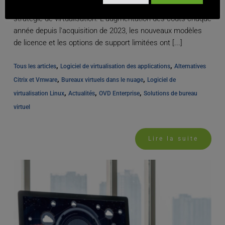
nombreux responsables informatiques à réévaluer leur
stratégie de virtualisation. L'augmentation des coûts chaque
année depuis l'acquisition de 2023, les nouveaux modèles
de licence et les options de support limitées ont [...]
, 
, 
Tous les articles
Logiciel de virtualisation des applications
Alternatives 
, 
, 
Citrix et Vmware
Bureaux virtuels dans le nuage
Logiciel de 
, 
, 
, 
virtualisation Linux
Actualités
OVD Enterprise
Solutions de bureau 
virtuel
Lire la suite